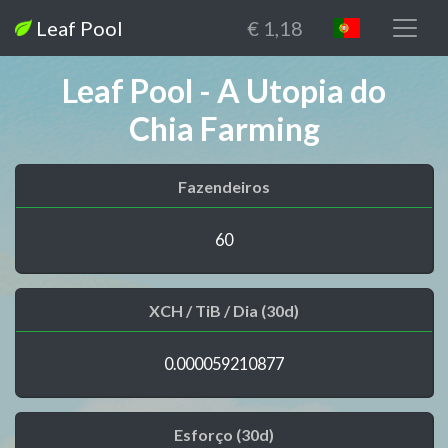
Leaf Pool
€ 1,18
Leaf Pool - A Utopia do
Chia Farming
Fazendeiros
60
XCH / TiB / Dia (30d)
0.000059210877
Esforço (30d)